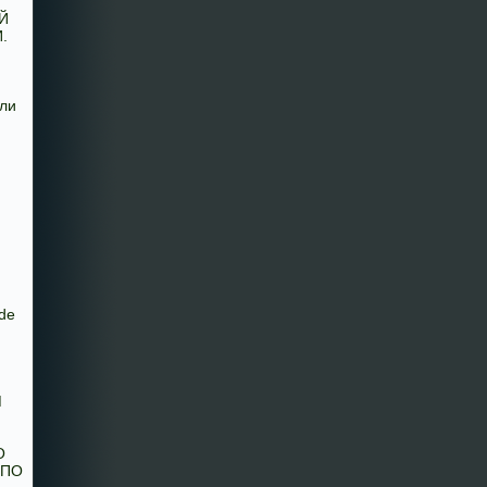
Й
.
Я
ли
de
М
О
 ПО