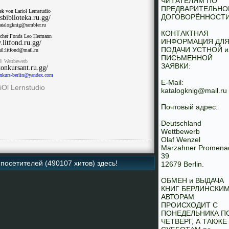
ЧИТАТЕЛЯМ ПО
ПРЕДВАРИТЕЛЬНО
ek von Lariol Lernstudio
ДОГОВОРЁННОСТИ
biblioteka.ru.gg/
atalogknig@rambler.ru
КОНТАКТНАЯ
ischer Fonds Leo Hermann
ИНФОРМАЦИЯ ДЛ
litfond.ru.gg/
ПОДАЧИ УСТНОЙ и
il:litfond@mail.ru
ПИСЬМЕННОЙ
© Wettbewerb
ЗАЯВКИ:
konkursant.ru.gg/
onkurs-berlin@yandex.com
E-Mail:
iOl Lernstudio
katalogknig@mail.ru
Почтовый адрес:
Deutschland
Wettbewerb
Olaf Wenzel
Marzahner Promena
39
посетителей (490107 хитов) здесь!
12679 Berlin.
ОБМЕН и ВЫДАЧА
КНИГ БЕРЛИНСКИ
АВТОРАМ
ПРОИСХОДИТ С
ПОНЕДЕЛЬНИКА П
ЧЕТВЕРГ, А ТАКЖЕ