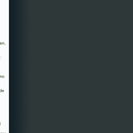
en,
:
 по
de
Я