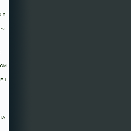
ЯХ
еке
.
ТОМ
Е 1
 НА