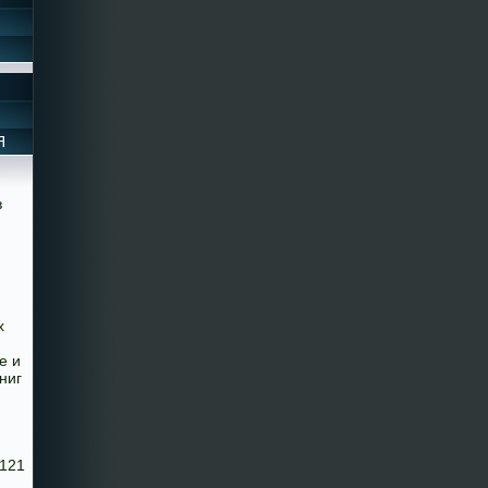
Я
в
х
е и
ниг
8121