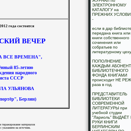
ЖУРНАЛ по
ЭЛЕКТРОННОМУ
КАТАЛОГУ на
ПРЕЖНИХ УСЛОВИ
-
2012 года состоится
если в дар библиот
передана книга или
книги собственного
СКИЙ ВЕЧЕР
сочинения или
собратьев по
литературному цеху
А ВСЕ ВРЕМЕНА
",
ПОПОЛНЕНИЕ
КАЖДЫМ АБОНЕН
ённый 85-летию
БИБЛИОТЕЧНОГО
ждения народного
ФОНДА КНИГАМИ
иста СССР
происходит НЕ РЕЖ
раза в год.
ЛА УЛЬЯНОВА
ПРЕДСТАВИТЕЛЬ
БИБЛИОТЕКИ
портёр", Берлин)
СОВРЕМЕННОЙ
ЛИТЕРАТУРЫ при
учебной студии
"Лариоль" ВЫДАЁТ
РУКИ КНИГИ
и тиражирование материалов
БЕРЛИНСКИМ
с указанием на источник.