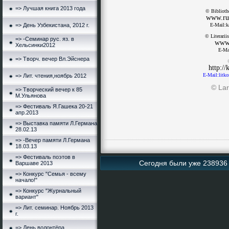
=> Лучшая книга 2013 года
© Biblioth
www.rus
=> День Узбекистана, 2012 г.
E-Mail:k
© Literari
=> -Семинар рус. яз. в
www.
Хельсинки2012
E-Ma
=> Творч. вечер Вл.Эйснера
http://
E-Mail:litk
=> Лит. чтения,ноябрь 2012
© Lar
=> Творческий вечер к 85
М.Ульянова
=> Фестиваль Я.Гашека 20-21
апр.2013
=> Выставка памяти Л.Германа
28.02.13
=> -Вечер памяти Л.Германа
18.03.13
=> Фестиваль поэтов в
Сегодня были уже 238936 
Варшаве 2013
=> Конкурс "Семья - всему
начало!"
=> Конкурс "Журнальный
вариант"
=> Лит. семинар. Ноябрь 2013
г.
=> День волонтёра