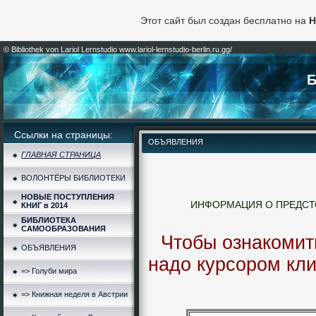
Этот сайт был создан бесплатно на
H
© Bibliothek von Lariol Lernstudio www.lariol-lernstudio-berlin.ru.gg/
Б
Ссылки на страницы:
ОБЪЯВЛЕНИЯ
ГЛАВНАЯ СТРАНИЦА
ВОЛОНТЁРЫ БИБЛИОТЕКИ
НОВЫЕ ПОСТУПЛЕНИЯ
ИНФОРМАЦИЯ О ПРЕДСТ
КНИГ в 2014
БИБЛИОТЕКА
САМООБРАЗОВАНИЯ
Чтобы ознакомить
ОБЪЯВЛЕНИЯ
надо курсором кли
=> Голуби мира
=> Книжная неделя в Австрии