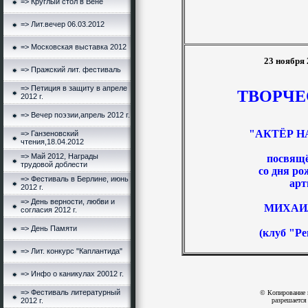
=> Круглый стол в Вене
=> Лит.вечер 06.03.2012
=> Московская выставка 2012
23 ноября 
=> Пражский лит. фестиваль
=> Петиция в защиту в апреле
ТВОРЧЕ
2012 г.
=> Вечер поэзии,апрель 2012 г.
"АКТЁР Н
=> Ганзеновский
чтения,18.04.2012
=> Май 2012, Награды
посвящ
трудовой доблести
со дня ро
=> Фестиваль в Берлине, июнь
арт
2012 г.
=> День верности, любви и
МИХАИ
согласия 2012 г.
=> День Памяти
(клуб "Ре
=> Лит. конкурс "Каплантида"
=> Инфо о каникулах 20012 г.
=> Фестиваль литературный
© Копирование 
2012 г.
разрешается 