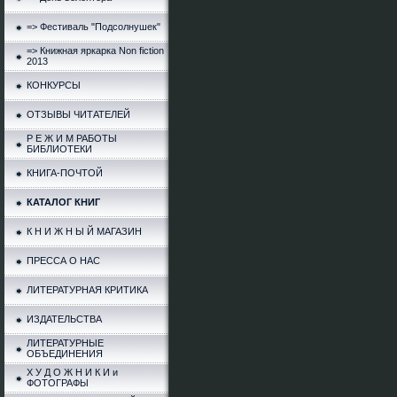
=> Фестиваль "Подсолнушек"
=> Книжная яркарка Non fiction
2013
КОНКУРСЫ
ОТЗЫВЫ ЧИТАТЕЛЕЙ
Р Е Ж И М РАБОТЫ
БИБЛИОТЕКИ
КНИГА-ПОЧТОЙ
КАТАЛОГ КНИГ
К Н И Ж Н Ы Й МАГАЗИН
ПРЕССА О НАС
ЛИТЕРАТУРНАЯ КРИТИКА
ИЗДАТЕЛЬСТВА
ЛИТЕРАТУРНЫЕ
ОБЪЕДИНЕНИЯ
Х У Д О Ж Н И К И и
ФОТОГРАФЫ