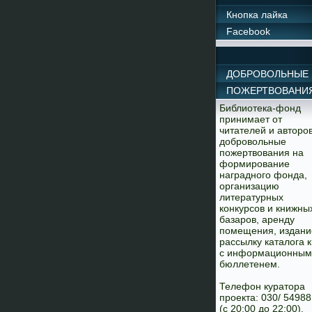
Кнопка лайка
Facebook
ДОБРОВОЛЬНЫЕ
ПОЖЕРТВОВАНИ
Библиотека-фонд
принимает от
читателей и авторо
добровольные
пожертвования на
формирование
наградного фонда,
организацию
литературных
конкурсов и книжны
базаров, аренду
помещения, издани
рассылку каталога к
с информационным
бюллетенем.
Телефон куратора
проекта: 030/ 5498
(с 20:00 до 22:00).