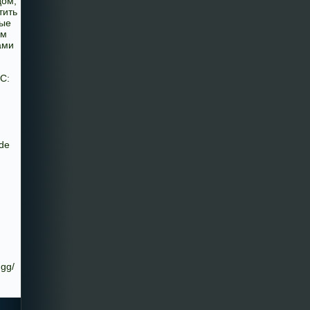
дом,
тить
ные
ом
ами
С:
de
.gg/