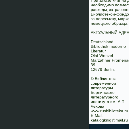
При заказе книг на 
необходимо возмес
расходы, затрачен
Библиотекой-фонд
за пересылку, марк
немецкого образца.
АКТУАЛЬНЫЙ АДРЕ
Deutschland
Bibliothek moderne
Literatur
Olaf Wenzel
Marzahner Promena
39
12679 Berlin.
© Библиотека
современной
литературы
Берлинского
литературного
института им. А.П.
Чехова
www.rusbiblioteka.ru
E-Mail:
katalogknig@mail.ru