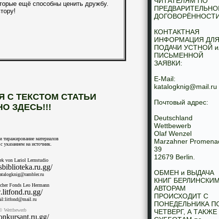
ЧИТАТЕЛЯМ ПО
оторые ещё способны ценить дружбу.
ПРЕДВАРИТЕЛЬНО
тору!
ДОГОВОРЁННОСТИ
КОНТАКТНАЯ
ИНФОРМАЦИЯ ДЛ
ПОДАЧИ УСТНОЙ и
ПИСЬМЕННОЙ
ЗАЯВКИ:
E-Mail:
katalogknig@mail.ru
 С ТЕКСТОМ СТАТЬИ
Почтовый адрес:
О ЗДЕСЬ!!!
Deutschland
Wettbewerb
Olaf Wenzel
и тиражирование материалов
Marzahner Promena
с указанием на источник.
39
12679 Berlin.
ek von Lariol Lernstudio
iblioteka.ru.gg/
ОБМЕН и ВЫДАЧА
atalogknig@rambler.ru
КНИГ БЕРЛИНСКИ
ischer Fonds Leo Hermann
АВТОРАМ
itfond.ru.gg/
ПРОИСХОДИТ С
il:litfond@mail.ru
ПОНЕДЕЛЬНИКА П
© Wettbewerb
ЧЕТВЕРГ, А ТАКЖЕ
konkursant.ru.gg/