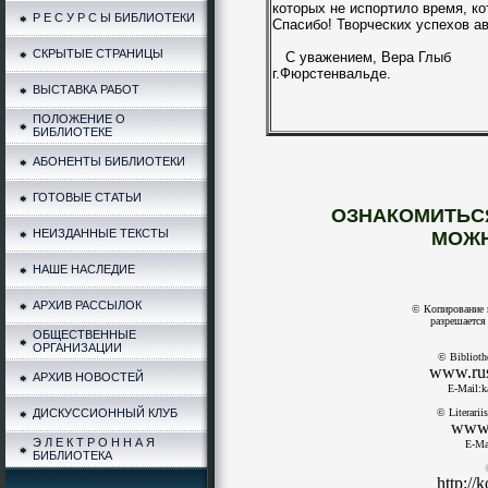
которых не испортило время, к
Р Е С У Р С Ы БИБЛИОТЕКИ
Спасибо! Творческих успехов ав
СКРЫТЫЕ СТРАНИЦЫ
С уважением, Вера Глыб
г.Фюрстенвальде.
ВЫСТАВКА РАБОТ
ПОЛОЖЕНИЕ О
БИБЛИОТЕКЕ
АБОНЕНТЫ БИБЛИОТЕКИ
ГОТОВЫЕ СТАТЬИ
ОЗНАКОМИТЬСЯ
НЕИЗДАННЫЕ ТЕКСТЫ
МОЖН
НАШЕ НАСЛЕДИЕ
АРХИВ РАССЫЛОК
© Копирование 
разрешается 
ОБЩЕСТВЕННЫЕ
ОРГАНИЗАЦИИ
© Biblioth
www.rusb
АРХИВ НОВОСТЕЙ
E-Mail:k
ДИСКУССИОННЫЙ КЛУБ
© Literari
www.l
Э Л Е К Т Р О Н Н А Я
E-Ma
БИБЛИОТЕКА
http://