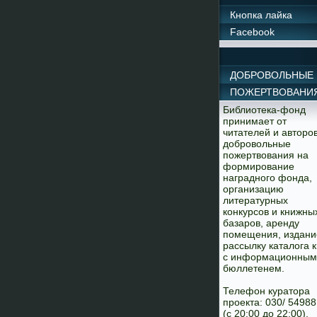
Кнопка лайка
Facebook
ДОБРОВОЛЬНЫЕ
ПОЖЕРТВОВАНИ
Библиотека-фонд
принимает от
читателей и авторо
добровольные
пожертвования на
формирование
наградного фонда,
организацию
литературных
конкурсов и книжны
базаров, аренду
помещения, издани
рассылку каталога к
с информационным
бюллетенем.
Телефон куратора
проекта: 030/ 5498
(с 20:00 до 22:00).