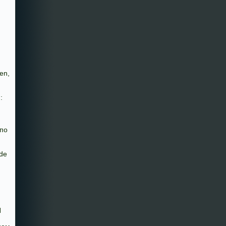
en,
:
 по
de
Я