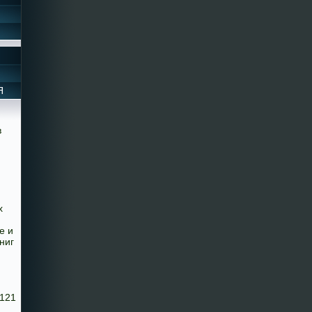
Я
в
х
е и
ниг
8121