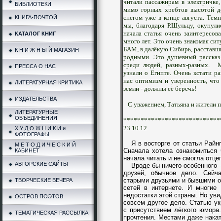
читали пассажирам в электричке
БИБЛИОТЕКИ
мимо горных хребтов высотой д
снегом уже в конце августа. Тем
КНИГА-ПОЧТОЙ
мы, благодаря Р.Шульцу, окунул
начала статья очень заинтересов
КАТАЛОГ КНИГ
много лет. Это очень знакомая си
БАМ, в далёкую Сибирь, расставш
К Н И Ж Н Ы Й МАГАЗИН
родными. Это душевный рассказ
среди людей, разных-разных. М
ПРЕССА О НАС
узнали о Египте. Очень кстати р
нас оптимизм и уверенность, что
ЛИТЕРАТУРНАЯ КРИТИКА
земли - должны её беречь!
ИЗДАТЕЛЬСТВА
С уважением, Татьяна и жители п
ЛИТЕРАТУРНЫЕ
ОБЪЕДИНЕНИЯ
****************************
23.10.12
Х У Д О Ж Н И К И и
ФОТОГРАФЫ
Я в восторге от статьи Райн
М Е Т О Д И Ч Е С К И Й
Сначала хотела ознакомиться ч
КАБИНЕТ
начала читать и не смогла отц
АВТОРСКИЕ САЙТЫ
Вроде бы ничего особенного - 
друзей, обычное дело. Сейч
старыми друзьями и бывшими 
ТВОРЧЕСКИЕ ВЕЧЕРА
сетей в интернете. И многие
недостатки этой страны. Но уви
ОСТРОВ ПОЭТОВ
совсем другое дело. Статью у
с присутствием лёгкого юмора
ТЕМАТИЧЕСКАЯ РАССЫЛКА
прочтения. Местами даже нака