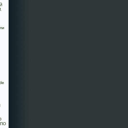
Й
.
Я
ли
de
М
О
 ПО