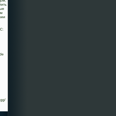
дом,
тить
ные
ом
ами
С:
de
.gg/