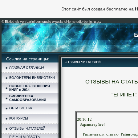
Этот сайт был создан бесплатно на
H
© Bibliothek von Lariol Lernstudio www.lariol-lernstudio-berlin.ru.gg/
Б
Ссылки на страницы:
ОТЗЫВЫ ЧИТАТЕЛЕЙ
ГЛАВНАЯ СТРАНИЦА
ВОЛОНТЁРЫ БИБЛИОТЕКИ
ОТЗЫВЫ НА СТАТ
НОВЫЕ ПОСТУПЛЕНИЯ
КНИГ в 2014
"ЕГИПЕТ:
БИБЛИОТЕКА
САМООБРАЗОВАНИЯ
ОБЪЯВЛЕНИЯ
КОНКУРСЫ
20.10.12
Здравствуйте!
ОТЗЫВЫ ЧИТАТЕЛЕЙ
Распечатали статью Райнгол
Р Е Ж И М РАБОТЫ