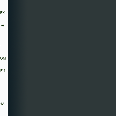
ЯХ
еке
.
ТОМ
Е 1
 НА