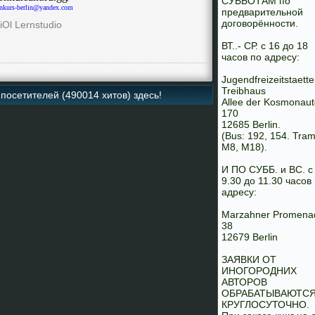
СУББОТАМ по
onkurs-berlin@yandex.com
предварительной
договорённости.
iOl Lernstudio
ВТ..- СР. с 16 до 18
часов по адресу:
Jugendfreizeitstaette
Treibhaus
посетителей (490014 хитов) здесь!
Allee der Kosmonaut
170
12685 Berlin.
(Bus: 192, 154. Tram
M8, M18).
И ПО СУББ. и ВС. с
9.30 до 11.30 часов
адресу:
Marzahner Promena
38
12679 Berlin
ЗАЯВКИ ОТ
ИНОГОРОДНИХ
АВТОРОВ
ОБРАБАТЫВАЮТС
КРУГЛОСУТОЧНО.