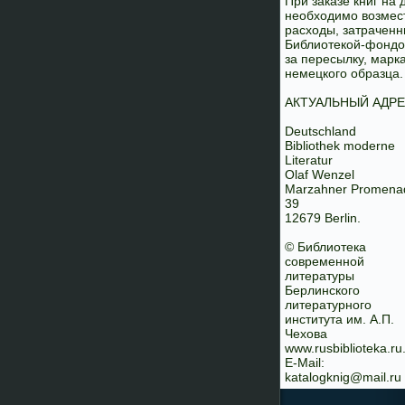
При заказе книг на 
необходимо возмес
расходы, затрачен
Библиотекой-фонд
за пересылку, марк
немецкого образца.
АКТУАЛЬНЫЙ АДРЕ
Deutschland
Bibliothek moderne
Literatur
Olaf Wenzel
Marzahner Promena
39
12679 Berlin.
© Библиотека
современной
литературы
Берлинского
литературного
института им. А.П.
Чехова
www.rusbiblioteka.ru
E-Mail:
katalogknig@mail.ru