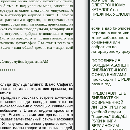
ЖУРНАЛ по
, проезжая мимо вековой нехоженой тайги,
ЭЛЕКТРОННОМУ
о 3 тыс. м над уровнем моря, занесённых
КАТАЛОГУ на
пература за окном электрички минусовая. А
ПРЕЖНИХ УСЛОВИ
ись в атмосферу жаркого Египта. С самого
-
ала рассказом о друзьях, не встречавшихся
туация, среди нас, читающих, приехавших на
если в дар библиот
ихся со школьными друзьями, товарищами и
передана книга или
 о встрече, о добрых отношениях в мире
книги собственного
ного интересного и познавательного мы
сочинения или
азмещены фотографии. Эта статья вселила в
собратьев по
 Земля - наш общий дом, и мы - люди всей
литературному цеху
ПОПОЛНЕНИЕ
. Северомуйск, Бурятия, БАМ.
КАЖДЫМ АБОНЕН
БИБЛИОТЕЧНОГО
********
ФОНДА КНИГАМИ
происходит НЕ РЕЖ
раза в год.
гольда Шульца "
Египет: Шамс
Сафага
".
астично, из-за отсутствия времени, но
епиться.
ПРЕДСТАВИТЕЛЬ
правдивый рассказ о встрече армейских
БИБЛИОТЕКИ
ас многие люди наводят контакты со
СОВРЕМЕННОЙ
одноклассниками с помощью социальных
ЛИТЕРАТУРЫ при
 побывали в Египте, видели красоты и
учебной студии
деть Египет глазами мастера слова - это
"Лариоль" ВЫДАЁТ
крашает замечательный стиль изложения
РУКИ КНИГИ
. Я получила истенное удовольствие от
БЕРЛИНСКИМ
тывали слёзы гордости за наших людей,