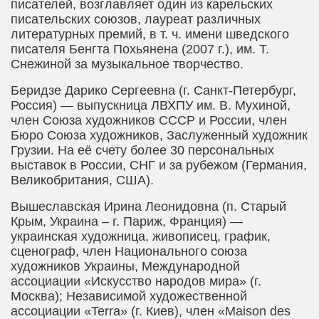
писателей, возглавляет один из карельских
писательских союзов, лауреат различных
литературных премий, в т. ч. имени шведского
писателя Бенгта Похьянена (2007 г.), им. Т.
Снежиной за музыкальное творчество.
Беридзе Дарико
Сергеевна
(г. Санкт-Петербург,
Россия) — выпускница ЛВХПУ им. В. Мухиной,
член Союза художников СССР и России, член
Бюро Союза художников, Заслуженный художник
Грузии. На её счету более 30 персональных
выставок в России, СНГ и за рубежом (Германия,
Великобритания, США).
Вышеславская Ирина Леонидовна
(п. Старый
Крым, Украина – г. Париж, Франция) —
украинская художница, живописец, график,
сценограф, член Национального союза
художников Украины, Международной
ассоциации «Искусство народов мира» (г.
Москва); Независимой художественной
ассоциации «
Terra
» (г. Киев), член «
Maison
des