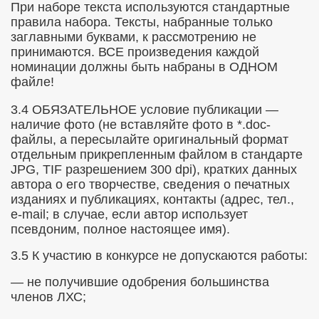
При наборе текста используются стандартные
правила набора. Тексты, набранные только
заглавными буквами, к рассмотрению не
принимаются.
ВСЕ произведения каждой
ИИ
номинации должны быть набраны в ОДНОМ
файле!
3.4
ОБЯЗАТЕЛЬНОЕ
условие публикации —
наличие фото (не вставляйте фото в *.
doc
-
файлы, а пересылайте оригинальный формат
отдельным прикрепленным файлом
в стандарте
ЕКА
JPG
,
TIF
разрешением 300
dpi
), кратких данных
автора о его творчестве, сведения о печатных
изданиях и публикациях, контакты (адрес, тел.,
e
-
mail
; в случае, если автор использует
псевдоним, полное настоящее имя).
3.5 К участию в конкурсе не допускаются работы:
— не получившие одобрения большинства
членов ЛХС;