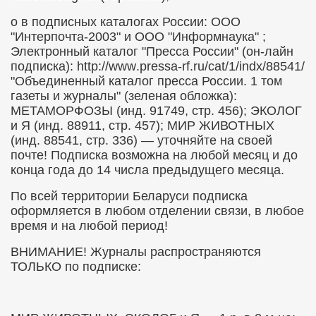
о
в подписных каталогах России
:
ООО
"Интерпочта-2003" и ООО "Информнаука" ;
Электронный каталог "Пресса России" (он-лайн
подписка):
http
://
www
.
pressa
-
rf
.
ru
/
cat
/1/
indx
/88541/
"Объединенный каталог пресса России. 1 том
газеты и журналы"
(зеленая обложка):
МЕТАМОРФОЗЫ (инд. 91749, стр. 456); ЭКОЛОГ
и Я (инд. 88911, стр. 457); МИР ЖИВОТНЫХ
(инд. 88541, стр. 336) — уточняйте на своей
почте! Подписка возможна на любой месяц и до
конца года до
14 числа предыдущего месяца.
По всей территории Беларуси подписка
оформляется в любом отделении связи, в любое
время и на любой период!
ВНИМАНИЕ!
Журналы
распространяются
ТОЛЬКО по подписке: