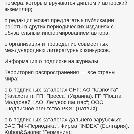
номера, которым вручаются диплом и авторский
экземпляр;
о
редакция может предлагать к публикации
работы в других периодических изданиях с
обязательным информированием автора;
о
организация и проведение совместных
международных литературных конкурсов.
Информация о подписке на журналы
Территория распространения — все страны
мира:
о
в подписных каталогах СНГ
:
АО "Казпочта"
(Казахстан); ГП "Пресса" (Украина); ГП "Пошта
Молдовей"; АО "Летувос паштас"; ООО
"Подписное агентство
PKS
" (Латвия);
о
в подписных каталогах дальнего зарубежья
:
ЗАО "МК-Периодика"; Фирма "
INDEX
" (Болгария);
Kubon
&
Sagner
(Германия);