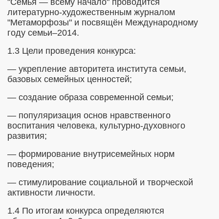
"Семья — всему начало"
проводится
литературно-художественным журналом
"Метаморфозы" и посвящён Международному
году семьи–2014.
1.3 Цели проведения конкурса:
2 г.
— укрепление авторитета института семьи,
базовых семейных ценностей;
— создание образа современной семьи;
ки2012
— популяризация основ нравственного
воспитания человека, культурно-духовного
развития;
— формирование внутрисемейных норм
поведения;
янова
— стимулирование социальной и творческой
активности личности.
р.2013
1.4 По итогам конкурса определяются
8.02.13