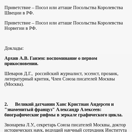
Приветствие – Посол или атташе Посольства Королевства
Швеции в РФ.
Приветствие – Посол или атташе Посольства Королевства
Норвегии в РФ.
Доклады:
12 г.
Архив А.В. Ганзен: воспоминание о первом
прикосновении.
Шеваров Д.Г., российский журналист, эссеист, прозаик,
012
литературный критик, Член Союза писателей Москвы
(Москва).
 доблести
012 г.
2.
Великий датчанин Ханс Кристиан Андерсен и
"знаменитый француз" Александр Алексеев:
сия 2012 г.
биографические рифмы в зеркале графического цикла.
Звонарева Л.У., секретарь Союза писателей Москвы, доктор
исторических наук, ведущий научный сотрудник Института