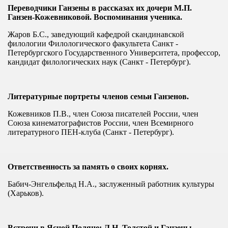
Переводчики Ганзены в рассказах их дочери М.П.
Ганзен-Кожевниковой. Воспоминания ученика.
3.13
Жаров Б.С., заведующий кафедрой скандинавской
е 2013
филологии Филологического факультета Санкт -
Петербургского Государственного Университета, профессор,
ло!"
кандидат филологических наук (Санкт - Петербург).
нт"
Литературные портреты членов семьи Ганзенов
.
Кожевников П.В., член Союза писателей России, член
Союза кинематографистов России, член Всемирного
литературного ПЕН-клуба (Санкт - Петербург).
Ответственность за память о своих корнях.
2013
Бабич-Энгельфельд Н.А., заслуженный работник культуры
(Харьков).
Встречи в Ясной Поляне: Л.Н. Толстой и Ганзены.