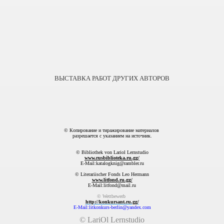
ВЫСТАВКА РАБОТ ДРУГИХ АВТОРОВ
© Копирование и тиражирование материалов
разрешается с указанием на источник.
© Bibliothek von Lariol Lernstudio
www.rusbiblioteka.ru.gg/
E-Mail:katalogknig@rambler.ru
© Literariischer Fonds Leo Hermann
www.litfond.ru.gg/
E-Mail:litfond@mail.ru
© Wettbewerb
http://konkursant.ru.gg/
E-Mail:litkonkurs-berlin@yandex.com
© LariOl Lernstudio